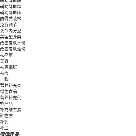
辅助降血脂
辅助降血糖
辅助降血压
防骨质疏松
免疫调节
调节内分泌
美容塑身类
改善皮肤水份
改善皮肤油份
祛痤疮
美容
祛黄褐斑
祛痘
丰胸
营养补充类
绿色食品
营养补充剂
蜂产品
补充维生素
矿物质
补钙
补血
保健用品