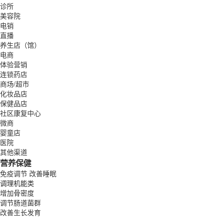
诊所
美容院
电销
直播
养生店（馆）
电商
体验营销
连锁药店
商场/超市
化妆品店
保健品店
社区康复中心
微商
婴童店
医院
其他渠道
营养保健
免疫调节
改善睡眠
调理机能类
增加骨密度
调节肠道菌群
改善生长发育