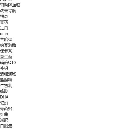
辅助降血糖
改善胃肠
祛斑
膏药
进口
nmn
羊胎盘
纳豆激酶
保健茶
益生菌
辅酶Q10
补钙
清咽润喉
熊胆粉
牛初乳
蜂胶
DHA
驼奶
膏药贴
红曲
减肥
口服液