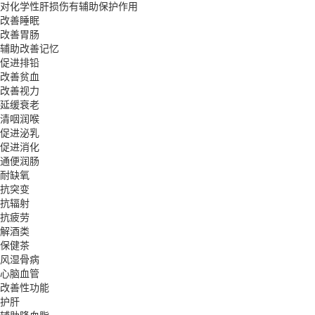
对化学性肝损伤有辅助保护作用
改善睡眠
改善胃肠
辅助改善记忆
促进排铅
改善贫血
改善视力
延缓衰老
清咽润喉
促进泌乳
促进消化
通便润肠
耐缺氧
抗突变
抗辐射
抗疲劳
解酒类
保健茶
风湿骨病
心脑血管
改善性功能
护肝