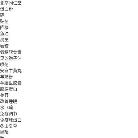
北京同仁堂
蛋白粉
硒
贴剂
降糖
鱼油
灵芝
氨糖
氨糖软骨素
灵芝孢子油
喷剂
安宫牛黄丸
羊奶粉
羊胎盘胶囊
胶原蛋白
美容
改善睡眠
水飞蓟
免疫调节
免疫球蛋白
冬虫夏草
辅酶