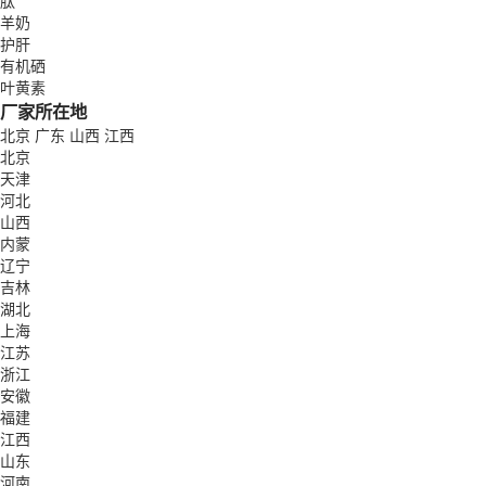
肽
羊奶
护肝
有机硒
叶黄素
厂家所在地
北京
广东
山西
江西
北京
天津
河北
山西
内蒙
辽宁
吉林
湖北
上海
江苏
浙江
安徽
福建
江西
山东
河南