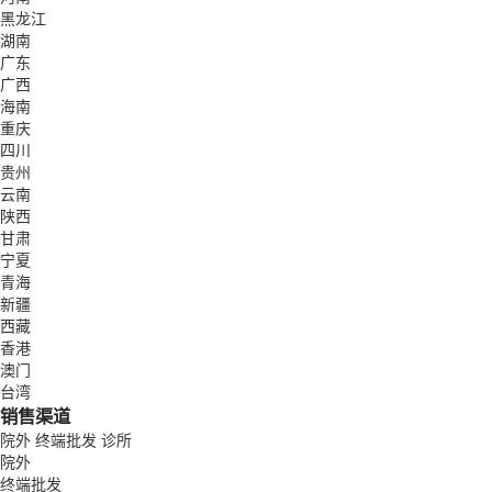
黑龙江
湖南
广东
广西
海南
重庆
四川
贵州
云南
陕西
甘肃
宁夏
青海
新疆
西藏
香港
澳门
台湾
销售渠道
院外
终端批发
诊所
院外
终端批发