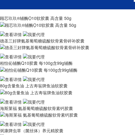
顾芯玖玖®辅酶Ọ10软胶囊 高含量 50g
德圣三好牌氨基葡萄糖硫酸软骨素骨碎补胶囊
柏怡伈辅酶Q10胶囊 每100g含99g辅酶
80g含量鱼油 上古寿翁牌鱼油软胶囊
海斯莱福 氨基葡萄糖硫酸软骨素钙胶囊
弼康牌虫草（菌丝体）养元精胶囊