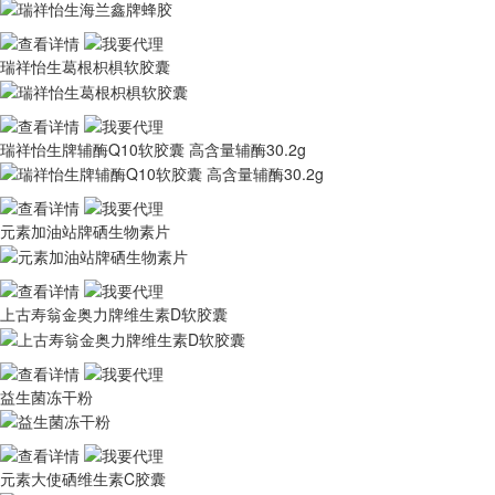
瑞祥怡生葛根枳椇软胶囊
瑞祥怡生牌辅酶Q10软胶囊 高含量辅酶30.2g
元素加油站牌硒生物素片
上古寿翁金奥力牌维生素D软胶囊
益生菌冻干粉
元素大使硒维生素C胶囊