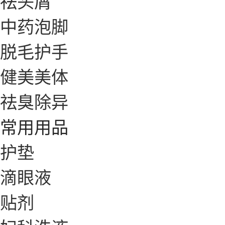
祛头屑
中药泡脚
脱毛护手
健美美体
祛臭除异
常用用品
护垫
滴眼液
贴剂