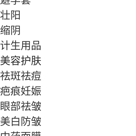
壮阳
缩阴
计生用品
美容护肤
祛斑祛痘
疤痕妊娠
眼部祛皱
美白防皱
中药面膜