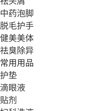
祛头屑
中药泡脚
脱毛护手
健美美体
祛臭除异
常用用品
护垫
滴眼液
贴剂