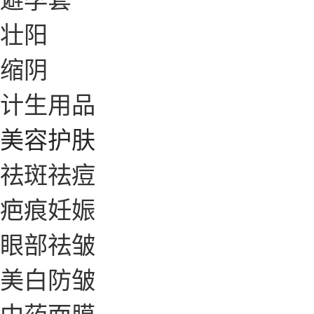
壮阳
缩阴
计生用品
美容护肤
祛斑祛痘
疤痕妊娠
眼部祛皱
美白防皱
中药面膜