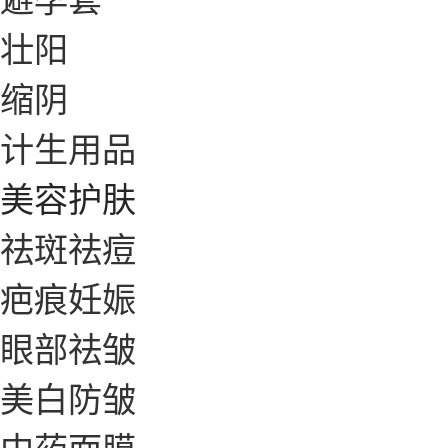
壮阳
缩阴
计生用品
美容护肤
祛斑祛痘
疤痕妊娠
眼部祛皱
美白防皱
中药面膜