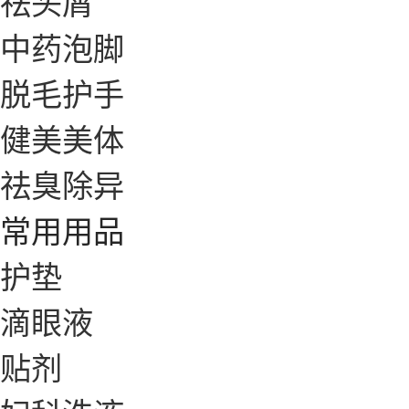
祛头屑
中药泡脚
脱毛护手
健美美体
祛臭除异
常用用品
护垫
滴眼液
贴剂