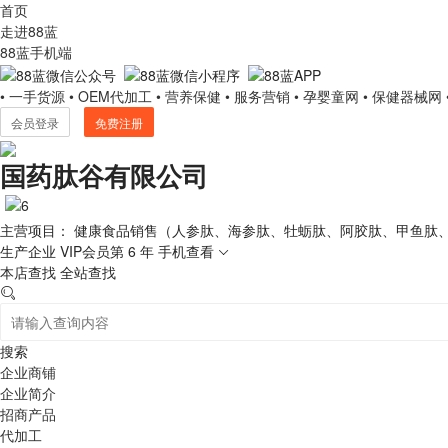
首页
走进88蓝
88蓝手机端
• 一手货源
• OEM代加工
• 营养保健
• 服务营销
• 孕婴童网
• 保健器械网
会员登录
免费注册
国药肽谷有限公司
主营项目： 健康食品销售（人参肽、海参肽、牡蛎肽、阿胶肽、甲鱼肽
生产企业
VIP会员第 6 年
手机查看
本店查找
全站查找
搜索
企业商铺
企业简介
招商产品
代加工