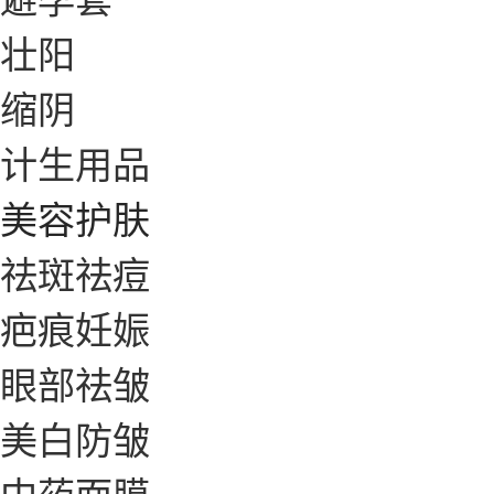
壮阳
缩阴
计生用品
美容护肤
祛斑祛痘
疤痕妊娠
眼部祛皱
美白防皱
中药面膜