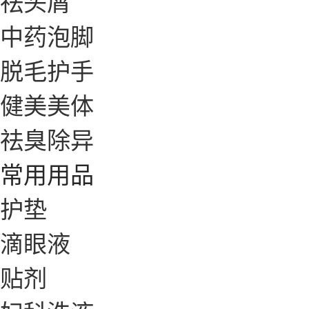
祛头屑
中药泡脚
脱毛护手
健美美体
祛臭除异
常用用品
护垫
滴眼液
贴剂