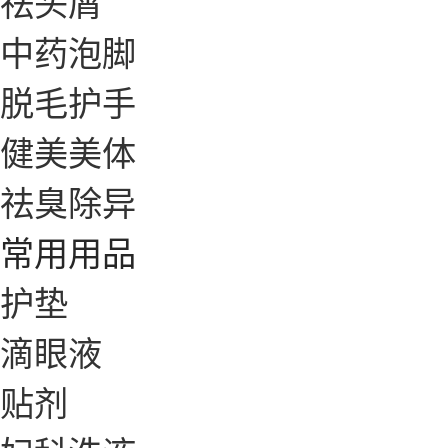
祛头屑
中药泡脚
脱毛护手
健美美体
祛臭除异
常用用品
护垫
滴眼液
贴剂