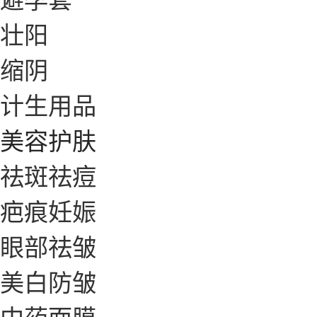
壮阳
缩阴
计生用品
美容护肤
祛斑祛痘
疤痕妊娠
眼部祛皱
美白防皱
中药面膜