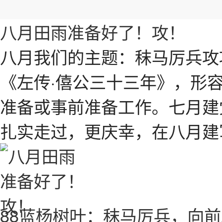
八月田雨准备好了！攻！
北宋“六贼之首” ：
八月我们的主题：秣马厉兵攻
《左传·僖公三十三年》，形
准备或事前准备工作。七月建
扎实走过，更庆幸，在八月建
88蓝杨树叶：秣马厉兵，向前