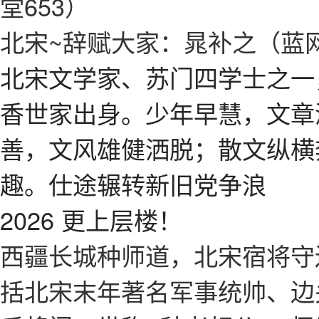
北宋~辞赋大家：晁补之（蓝网
北宋文学家、苏门四学士之一
香世家出身。少年早慧，文章
善，文风雄健洒脱；散文纵横
趣。仕途辗转新旧党争浪
2026 更上层楼！
西疆长城种师道，北宋宿将守
括北宋末年著名军事统帅、边