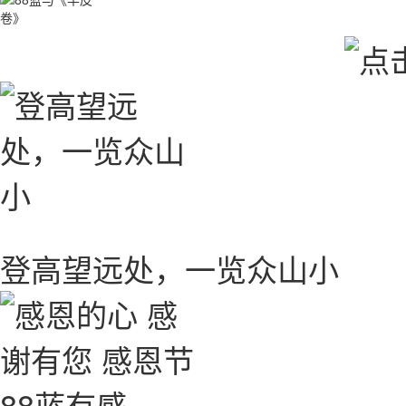
登高望远处，一览众山小