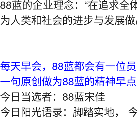
88蓝的企业理念：“在追求全
为人类和社会的进步与发展做出
每日阳光
语录
每天早会，88蓝都会有一位
一句原创做为88蓝的精神早点
今日当选者：
88蓝宋佳
今日阳光语录：
脚踏实地， 
蓝网诗单