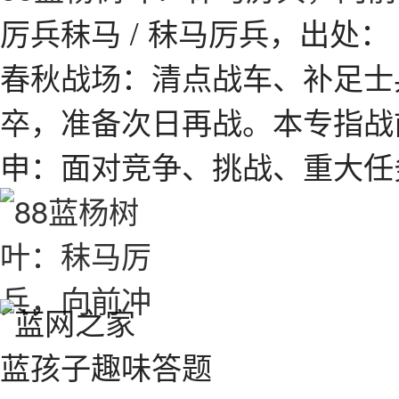
厉兵秣马 / 秣马厉兵，出处
春秋战场：清点战车、补足士
卒，准备次日再战。本专指战
申：面对竞争、挑战、重大任
蓝孩子趣味答题
50%
75%
100%