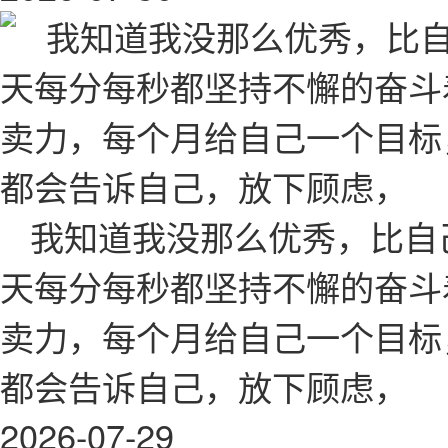
我知道我没那么优秀，比自
天每分每秒都坚持不懈的奋斗
卖力，每个月给自己一个目标
都会告诉自己，放下顾虑，
2026-07-29