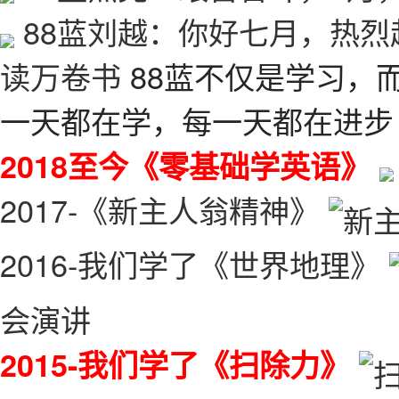
88蓝刘越：你好七月，热烈
读万卷书
88蓝不仅是学习，
一天都在学，每一天都在进步
2018至今《零基础学英语》
2017-《新主人翁精神》
2016-我们学了《世界地理》
会演讲
2015-我们学了《扫除力》