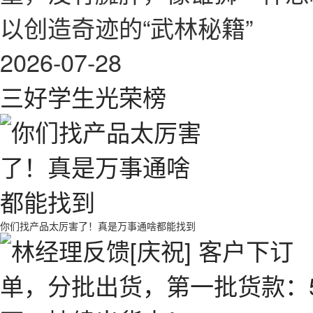
以创造奇迹的“武林秘籍”
2026-07-28
三好学生光荣榜
你们找产品太厉害了！真是万事通啥都能找到