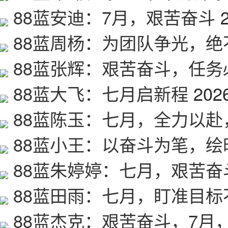
88蓝安迪：7月，艰苦奋斗
88蓝周杨：为团队争光，绝
88蓝张辉：艰苦奋斗，任务
88蓝大飞：七月启新程
202
88蓝陈玉：七月，全力以
88蓝小王：以奋斗为笔，绘
88蓝朱婷婷：七月，艰苦奋
88蓝田雨：七月，盯准目标
88蓝杰克：艰苦奋斗，7月