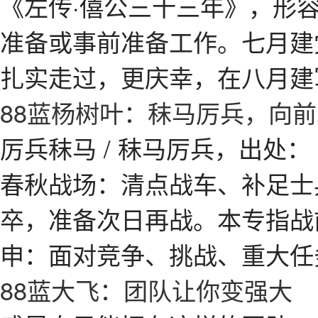
《左传·僖公三十三年》，形
准备或事前准备工作。七月建
扎实走过，更庆幸，在八月建
88蓝杨树叶：秣马厉兵，向前
厉兵秣马 / 秣马厉兵，出处
春秋战场：清点战车、补足士
卒，准备次日再战。本专指战
申：面对竞争、挑战、重大任
88蓝大飞：团队让你变强大