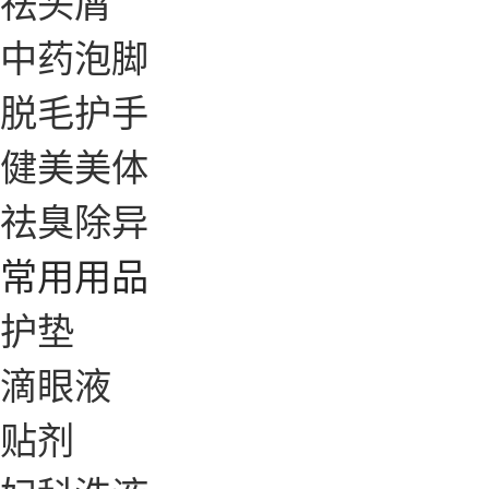
祛头屑
中药泡脚
脱毛护手
健美美体
祛臭除异
常用用品
护垫
滴眼液
贴剂