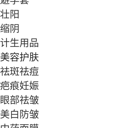
壮阳
缩阴
计生用品
美容护肤
祛斑祛痘
疤痕妊娠
眼部祛皱
美白防皱
中药面膜