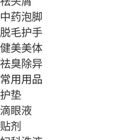
祛头屑
中药泡脚
脱毛护手
健美美体
祛臭除异
常用用品
护垫
滴眼液
贴剂