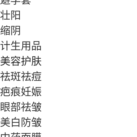
壮阳
缩阴
计生用品
美容护肤
祛斑祛痘
疤痕妊娠
眼部祛皱
美白防皱
中药面膜