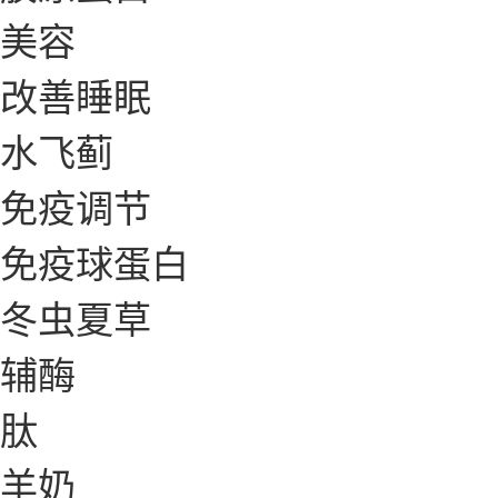
美容
改善睡眠
水飞蓟
免疫调节
免疫球蛋白
冬虫夏草
辅酶
肽
羊奶