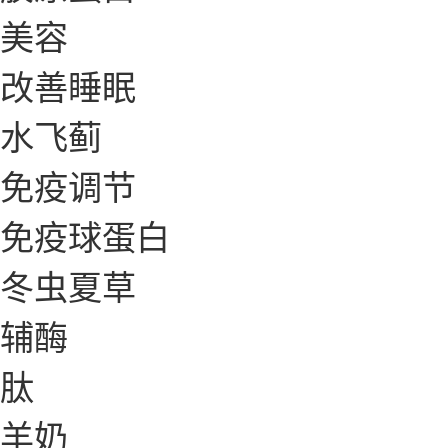
美容
改善睡眠
水飞蓟
免疫调节
免疫球蛋白
冬虫夏草
辅酶
肽
羊奶