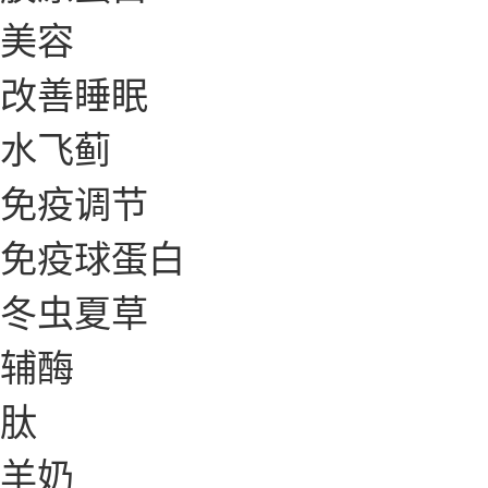
美容
改善睡眠
水飞蓟
免疫调节
免疫球蛋白
冬虫夏草
辅酶
肽
羊奶