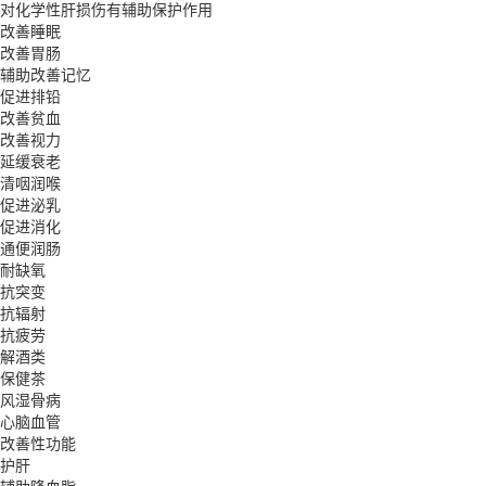
对化学性肝损伤有辅助保护作用
改善睡眠
改善胃肠
辅助改善记忆
促进排铅
改善贫血
改善视力
延缓衰老
清咽润喉
促进泌乳
促进消化
通便润肠
耐缺氧
抗突变
抗辐射
抗疲劳
解酒类
保健茶
风湿骨病
心脑血管
改善性功能
护肝