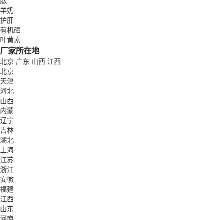
肽
羊奶
护肝
有机硒
叶黄素
厂家所在地
北京
广东
山西
江西
北京
天津
河北
山西
内蒙
辽宁
吉林
湖北
上海
江苏
浙江
安徽
福建
江西
山东
河南