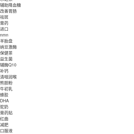
辅助降血糖
改善胃肠
祛斑
膏药
进口
nmn
羊胎盘
纳豆激酶
保健茶
益生菌
辅酶Q10
补钙
清咽润喉
熊胆粉
牛初乳
蜂胶
DHA
驼奶
膏药贴
红曲
减肥
口服液