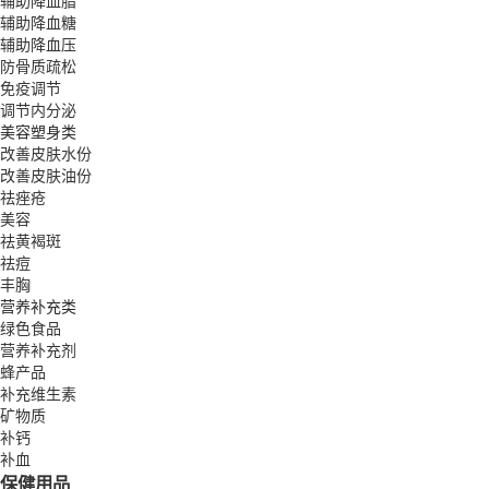
辅助降血脂
辅助降血糖
辅助降血压
防骨质疏松
免疫调节
调节内分泌
美容塑身类
改善皮肤水份
改善皮肤油份
祛痤疮
美容
祛黄褐斑
祛痘
丰胸
营养补充类
绿色食品
营养补充剂
蜂产品
补充维生素
矿物质
补钙
补血
保健用品