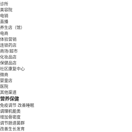
诊所
美容院
电销
直播
养生店（馆）
电商
体验营销
连锁药店
商场/超市
化妆品店
保健品店
社区康复中心
微商
婴童店
医院
其他渠道
营养保健
免疫调节
改善睡眠
调理机能类
增加骨密度
调节肠道菌群
改善生长发育