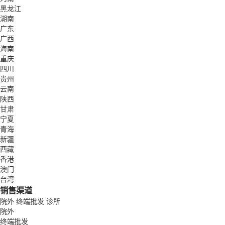
黑龙江
湖南
广东
广西
海南
重庆
四川
贵州
云南
陕西
甘肃
宁夏
青海
新疆
西藏
香港
澳门
台湾
销售渠道
院外
终端批发
诊所
院外
终端批发