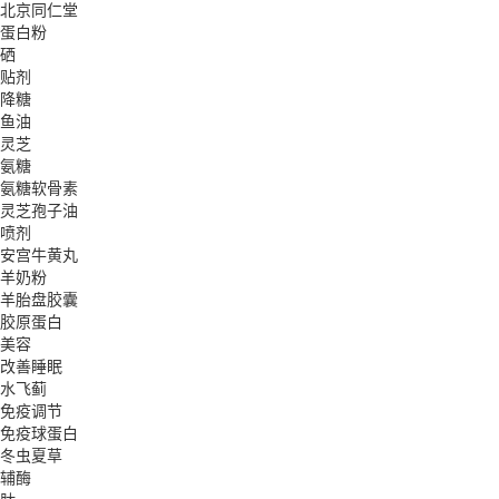
北京同仁堂
蛋白粉
硒
贴剂
降糖
鱼油
灵芝
氨糖
氨糖软骨素
灵芝孢子油
喷剂
安宫牛黄丸
羊奶粉
羊胎盘胶囊
胶原蛋白
美容
改善睡眠
水飞蓟
免疫调节
免疫球蛋白
冬虫夏草
辅酶