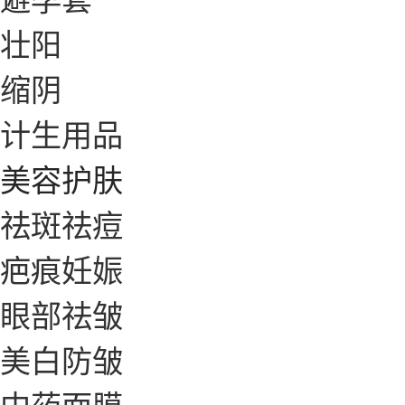
壮阳
缩阴
计生用品
美容护肤
祛斑祛痘
疤痕妊娠
眼部祛皱
美白防皱
中药面膜