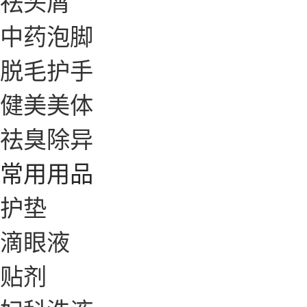
祛头屑
中药泡脚
脱毛护手
健美美体
祛臭除异
常用用品
护垫
滴眼液
贴剂