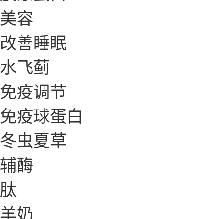
美容
改善睡眠
水飞蓟
免疫调节
免疫球蛋白
冬虫夏草
辅酶
肽
羊奶