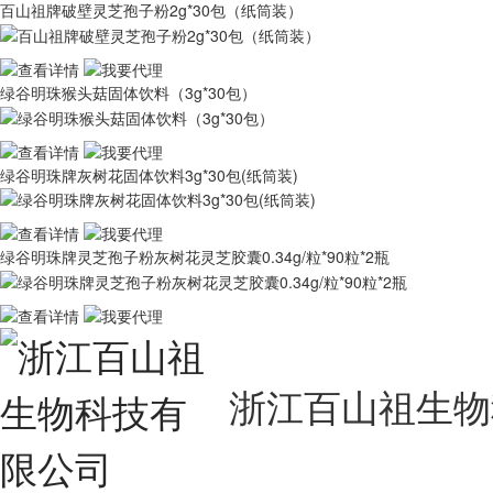
百山祖牌破壁灵芝孢子粉2g*30包（纸筒装）
绿谷明珠猴头菇固体饮料（3g*30包）
绿谷明珠牌灰树花固体饮料3g*30包(纸筒装)
绿谷明珠牌灵芝孢子粉灰树花灵芝胶囊0.34g/粒*90粒*2瓶
浙江百山祖生物