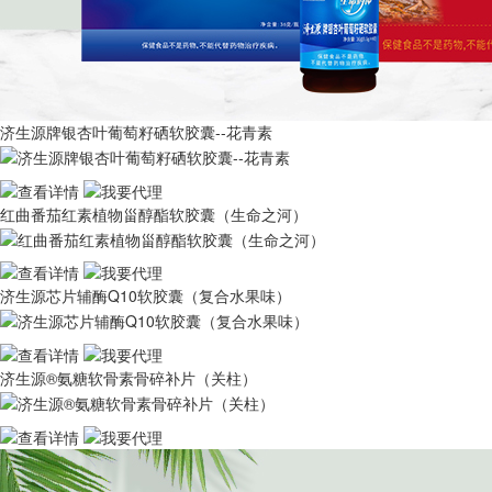
济生源牌银杏叶葡萄籽硒软胶囊--花青素
红曲番茄红素植物甾醇酯软胶囊（生命之河）
济生源芯片辅酶Q10软胶囊（复合水果味）
济生源®氨糖软骨素骨碎补片（关柱）