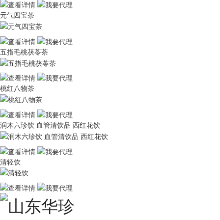
元气四宝茶
五指毛桃茯苓茶
桃红八物茶
润木六珍饮 血管清饮品 西红花饮
清轻饮