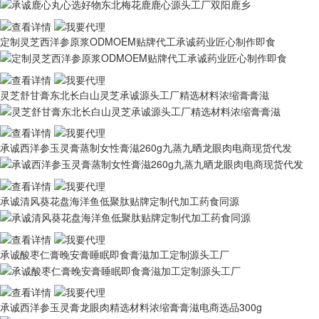
定制灵芝西洋参原浆ODMOEM贴牌代工承诚药业匠心制作即食
灵芝舒甘膏东北长白山灵芝承诚源头工厂精选材料浓缩膏膏滋
承诚西洋参玉灵膏蒸制女性膏滋260g九蒸九晒龙眼肉电商现货代发
承诚清风葵花盘海洋鱼低聚肽贴牌定制代加工药食同源
承诚酸枣仁膏晚安膏睡眠即食膏滋加工定制源头工厂
承诚西洋参玉灵膏龙眼肉精选材料浓缩膏膏滋电商选品300g