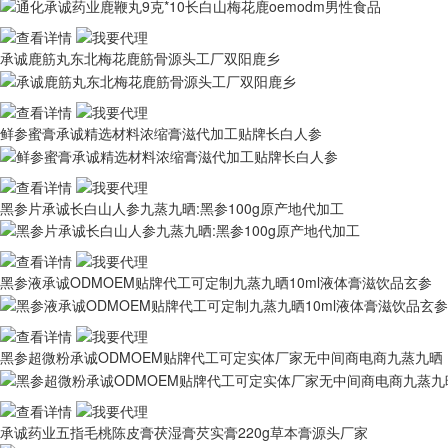
承诚鹿筋丸东北梅花鹿筋骨源头工厂双阳鹿乡
鲜参蜜膏承诚精选材料浓缩膏滋代加工贴牌长白人参
黑参片承诚长白山人参九蒸九晒:黑参100g原产地代加工
黑参液承诚ODMOEM贴牌代工可定制九蒸九晒10ml液体膏滋饮品玄参
黑参超微粉承诚ODMOEM贴牌代工可定实体厂家无中间商电商九蒸九晒
承诚药业五指毛桃陈皮膏茯湿膏芡实膏220g草本膏源头厂家