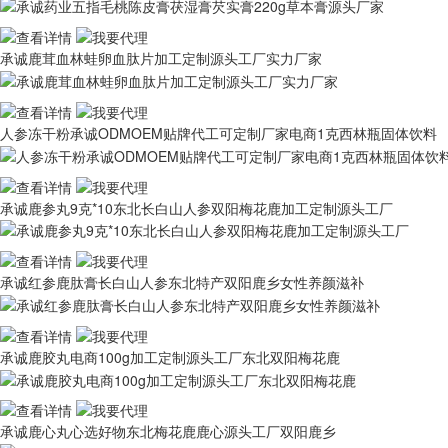
承诚鹿茸血林蛙卵血肽片加工定制源头工厂实力厂家
人参冻干粉承诚ODMOEM贴牌代工可定制厂家电商1克西林瓶固体饮料
承诚鹿参丸9克*10东北长白山人参双阳梅花鹿加工定制源头工厂
承诚红参鹿肽膏长白山人参东北特产双阳鹿乡女性养颜滋补
承诚鹿胶丸电商100g加工定制源头工厂东北双阳梅花鹿
承诚鹿心丸心选好物东北梅花鹿鹿心源头工厂双阳鹿乡