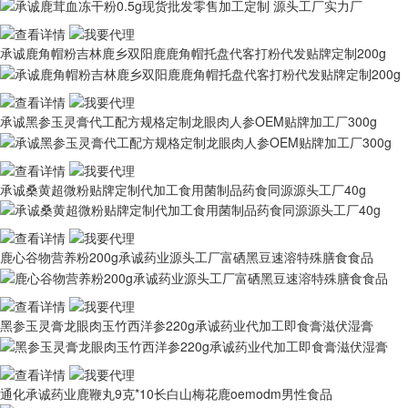
承诚鹿角帽粉吉林鹿乡双阳鹿鹿角帽托盘代客打粉代发贴牌定制200g
承诚黑参玉灵膏代工配方规格定制龙眼肉人参OEM贴牌加工厂300g
承诚桑黄超微粉贴牌定制代加工食用菌制品药食同源源头工厂40g
鹿心谷物营养粉200g承诚药业源头工厂富硒黑豆速溶特殊膳食食品
黑参玉灵膏龙眼肉玉竹西洋参220g承诚药业代加工即食膏滋伏湿膏
通化承诚药业鹿鞭丸9克*10长白山梅花鹿oemodm男性食品