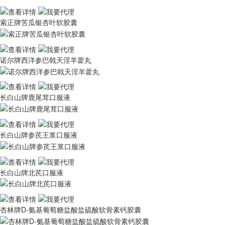
索正牌苦瓜银杏叶软胶囊
诺尔牌西洋参巴戟天淫羊藿丸
长白山牌鹿尾茸口服液
长白山牌参芪王浆口服液
长白山牌北芪口服液
杏林牌D-氨基葡萄糖盐酸盐硫酸软骨素钙胶囊