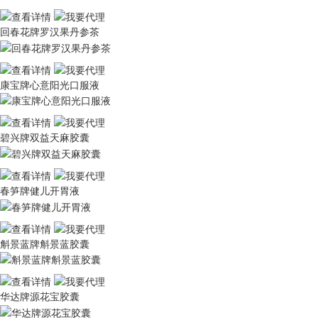
回春花牌罗汉果丹参茶
康宝牌心意阳光口服液
碧兴牌双益天麻胶囊
春笋牌健儿开胃液
斛景蓝牌斛景蓝胶囊
华达牌源花宝胶囊