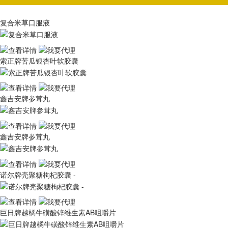
复合米草口服液
索正牌苦瓜银杏叶软胶囊
鑫吉安牌参茸丸
鑫吉安牌参茸丸
诺尔牌壳聚糖枸杞胶囊 -
巨日牌越橘牛磺酸锌维生素AB咀嚼片