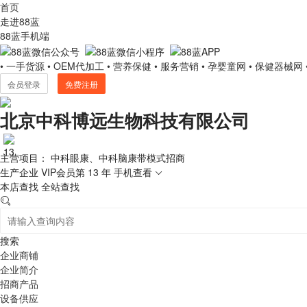
首页
走进88蓝
88蓝手机端
• 一手货源
• OEM代加工
• 营养保健
• 服务营销
• 孕婴童网
• 保健器械网
会员登录
免费注册
北京中科博远生物科技有限公司
主营项目： 中科眼康、中科脑康带模式招商
生产企业
VIP会员第 13 年
手机查看
本店查找
全站查找
搜索
企业商铺
企业简介
招商产品
设备供应