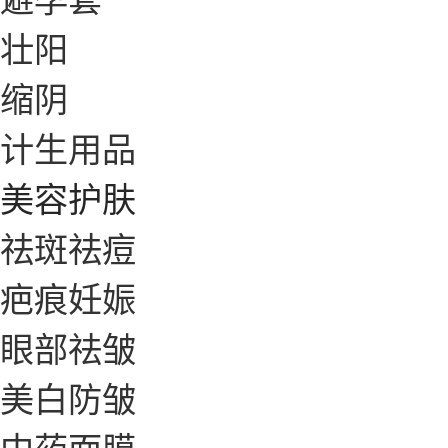
壮阳
缩阴
计生用品
美容护肤
祛斑祛痘
疤痕妊娠
眼部祛皱
美白防皱
中药面膜