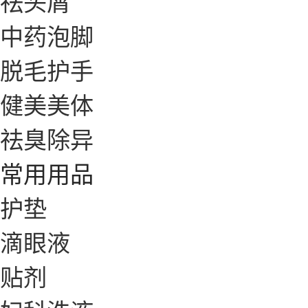
祛头屑
中药泡脚
脱毛护手
健美美体
祛臭除异
常用用品
护垫
滴眼液
贴剂