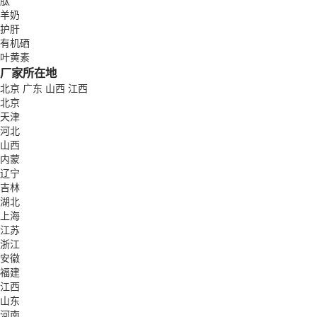
肽
羊奶
护肝
有机硒
叶黄素
厂家所在地
北京
广东
山西
江西
北京
天津
河北
山西
内蒙
辽宁
吉林
湖北
上海
江苏
浙江
安徽
福建
江西
山东
河南