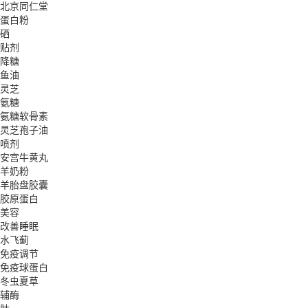
北京同仁堂
蛋白粉
硒
贴剂
降糖
鱼油
灵芝
氨糖
氨糖软骨素
灵芝孢子油
喷剂
安宫牛黄丸
羊奶粉
羊胎盘胶囊
胶原蛋白
美容
改善睡眠
水飞蓟
免疫调节
免疫球蛋白
冬虫夏草
辅酶