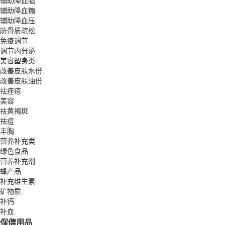
辅助降血脂
辅助降血糖
辅助降血压
防骨质疏松
免疫调节
调节内分泌
美容塑身类
改善皮肤水份
改善皮肤油份
祛痤疮
美容
祛黄褐斑
祛痘
丰胸
营养补充类
绿色食品
营养补充剂
蜂产品
补充维生素
矿物质
补钙
补血
保健用品