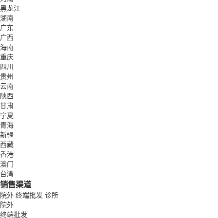
黑龙江
湖南
广东
广西
海南
重庆
四川
贵州
云南
陕西
甘肃
宁夏
青海
新疆
西藏
香港
澳门
台湾
销售渠道
院外
终端批发
诊所
院外
终端批发