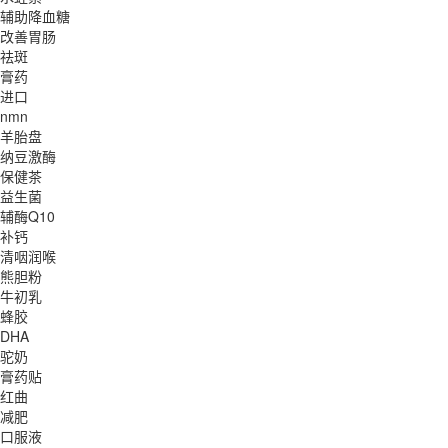
辅助降血糖
改善胃肠
祛斑
膏药
进口
nmn
羊胎盘
纳豆激酶
保健茶
益生菌
辅酶Q10
补钙
清咽润喉
熊胆粉
牛初乳
蜂胶
DHA
驼奶
膏药贴
红曲
减肥
口服液