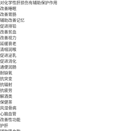
对化学性肝损伤有辅助保护作用
改善睡眠
改善胃肠
辅助改善记忆
促进排铅
改善贫血
改善视力
延缓衰老
清咽润喉
促进泌乳
促进消化
通便润肠
耐缺氧
抗突变
抗辐射
抗疲劳
解酒类
保健茶
风湿骨病
心脑血管
改善性功能
护肝