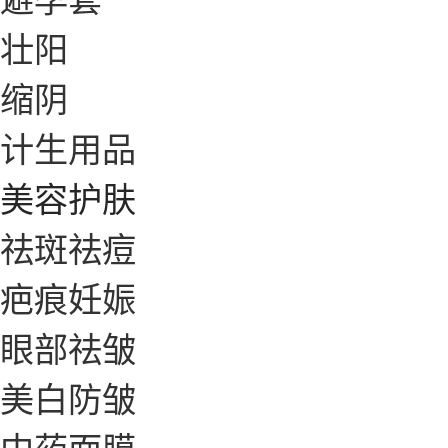
壮阳
缩阴
计生用品
美容护肤
祛斑祛痘
疤痕妊娠
眼部祛皱
美白防皱
中药面膜