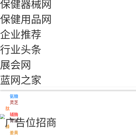
保健器械网
保健用品网
企业推荐
行业头条
展会网
蓝网之家
氨糖
氨糖
灵芝
灵芝
肽
肽
辅酶
辅酶
膏滋
膏滋
蜂
蜂
姜黄
姜黄