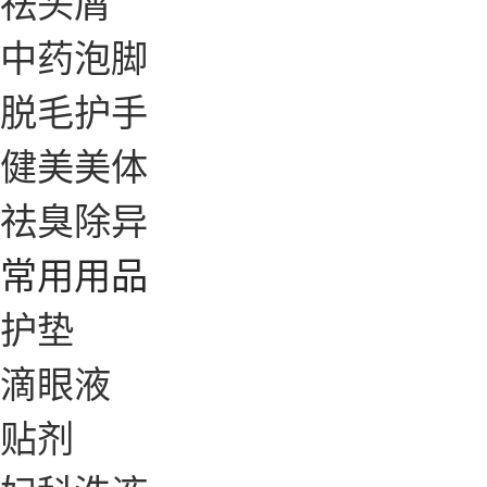
祛头屑
中药泡脚
脱毛护手
健美美体
祛臭除异
常用用品
护垫
滴眼液
贴剂