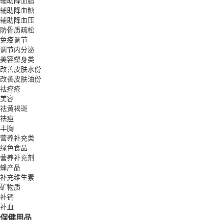
辅助降血脂
辅助降血糖
辅助降血压
防骨质疏松
免疫调节
调节内分泌
美容塑身类
改善皮肤水份
改善皮肤油份
祛痤疮
美容
祛黄褐斑
祛痘
丰胸
营养补充类
绿色食品
营养补充剂
蜂产品
补充维生素
矿物质
补钙
补血
保健用品