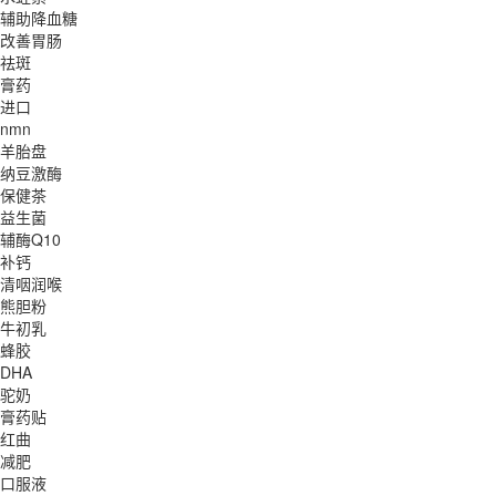
辅助降血糖
改善胃肠
祛斑
膏药
进口
nmn
羊胎盘
纳豆激酶
保健茶
益生菌
辅酶Q10
补钙
清咽润喉
熊胆粉
牛初乳
蜂胶
DHA
驼奶
膏药贴
红曲
减肥
口服液