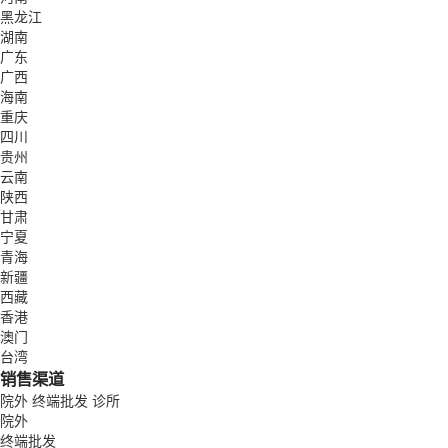
黑龙江
湖南
广东
广西
海南
重庆
四川
贵州
云南
陕西
甘肃
宁夏
青海
新疆
西藏
香港
澳门
台湾
销售渠道
院外
终端批发
诊所
院外
终端批发