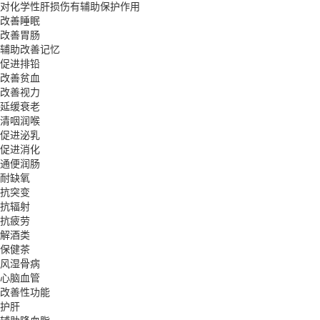
对化学性肝损伤有辅助保护作用
改善睡眠
改善胃肠
辅助改善记忆
促进排铅
改善贫血
改善视力
延缓衰老
清咽润喉
促进泌乳
促进消化
通便润肠
耐缺氧
抗突变
抗辐射
抗疲劳
解酒类
保健茶
风湿骨病
心脑血管
改善性功能
护肝