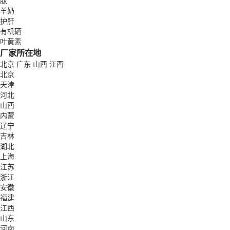
肽
羊奶
护肝
有机硒
叶黄素
厂家所在地
北京
广东
山西
江西
北京
天津
河北
山西
内蒙
辽宁
吉林
湖北
上海
江苏
浙江
安徽
福建
江西
山东
河南