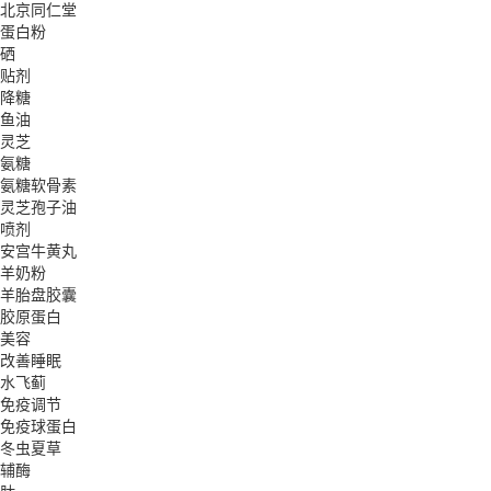
北京同仁堂
蛋白粉
硒
贴剂
降糖
鱼油
灵芝
氨糖
氨糖软骨素
灵芝孢子油
喷剂
安宫牛黄丸
羊奶粉
羊胎盘胶囊
胶原蛋白
美容
改善睡眠
水飞蓟
免疫调节
免疫球蛋白
冬虫夏草
辅酶