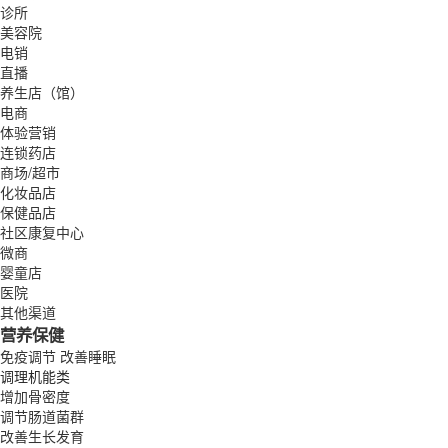
诊所
美容院
电销
直播
养生店（馆）
电商
体验营销
连锁药店
商场/超市
化妆品店
保健品店
社区康复中心
微商
婴童店
医院
其他渠道
营养保健
免疫调节
改善睡眠
调理机能类
增加骨密度
调节肠道菌群
改善生长发育