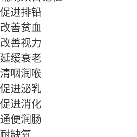
促进排铅
改善贫血
改善视力
延缓衰老
清咽润喉
促进泌乳
促进消化
通便润肠
耐缺氧