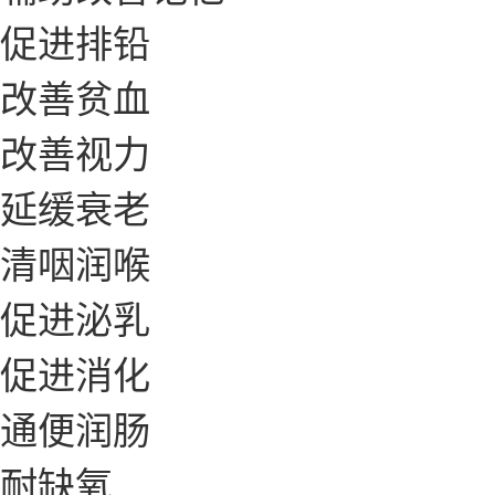
促进排铅
改善贫血
改善视力
延缓衰老
清咽润喉
促进泌乳
促进消化
通便润肠
耐缺氧