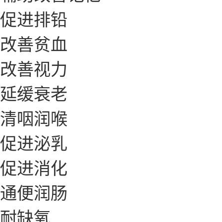
促进排铅
改善贫血
改善视力
延缓衰老
清咽润喉
促进泌乳
促进消化
通便润肠
耐缺氧