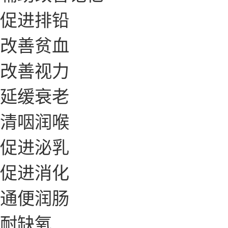
促进排铅
改善贫血
改善视力
延缓衰老
清咽润喉
促进泌乳
促进消化
通便润肠
耐缺氧