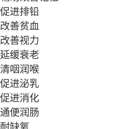
促进排铅
改善贫血
改善视力
延缓衰老
清咽润喉
促进泌乳
促进消化
通便润肠
耐缺氧