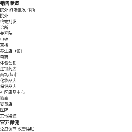
销售渠道
院外
终端批发
诊所
院外
终端批发
诊所
美容院
电销
直播
养生店（馆）
电商
体验营销
连锁药店
商场/超市
化妆品店
保健品店
社区康复中心
微商
婴童店
医院
其他渠道
营养保健
免疫调节
改善睡眠