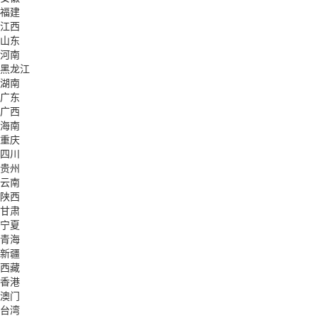
福建
江西
山东
河南
黑龙江
湖南
广东
广西
海南
重庆
四川
贵州
云南
陕西
甘肃
宁夏
青海
新疆
西藏
香港
澳门
台湾