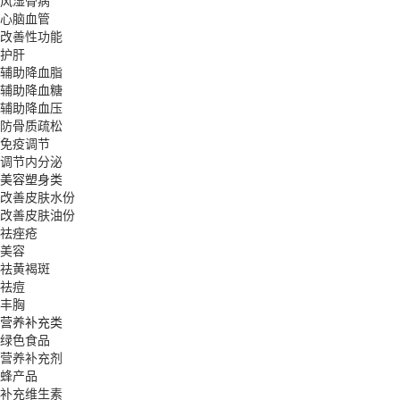
风湿骨病
心脑血管
改善性功能
护肝
辅助降血脂
辅助降血糖
辅助降血压
防骨质疏松
免疫调节
调节内分泌
美容塑身类
改善皮肤水份
改善皮肤油份
祛痤疮
美容
祛黄褐斑
祛痘
丰胸
营养补充类
绿色食品
营养补充剂
蜂产品
补充维生素