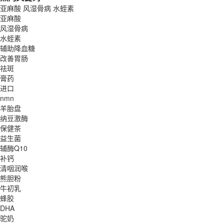
亚麻酸
风湿骨病
水蛭素
亚麻酸
风湿骨病
水蛭素
辅助降血糖
改善胃肠
祛斑
膏药
进口
nmn
羊胎盘
纳豆激酶
保健茶
益生菌
辅酶Q10
补钙
清咽润喉
熊胆粉
牛初乳
蜂胶
DHA
驼奶