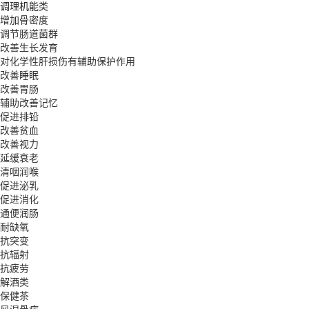
调理机能类
增加骨密度
调节肠道菌群
改善生长发育
对化学性肝损伤有辅助保护作用
改善睡眠
改善胃肠
辅助改善记忆
促进排铅
改善贫血
改善视力
延缓衰老
清咽润喉
促进泌乳
促进消化
通便润肠
耐缺氧
抗突变
抗辐射
抗疲劳
解酒类
保健茶