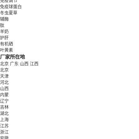
免疫调节
免疫球蛋白
冬虫夏草
辅酶
肽
羊奶
护肝
有机硒
叶黄素
厂家所在地
北京
广东
山西
江西
北京
天津
河北
山西
内蒙
辽宁
吉林
湖北
上海
江苏
浙江
安徽