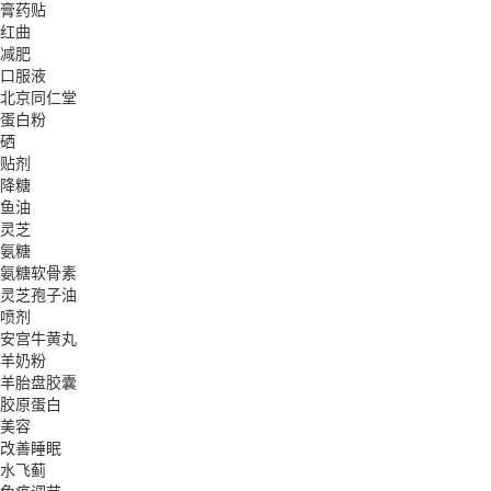
膏药贴
红曲
减肥
口服液
北京同仁堂
蛋白粉
硒
贴剂
降糖
鱼油
灵芝
氨糖
氨糖软骨素
灵芝孢子油
喷剂
安宫牛黄丸
羊奶粉
羊胎盘胶囊
胶原蛋白
美容
改善睡眠
水飞蓟