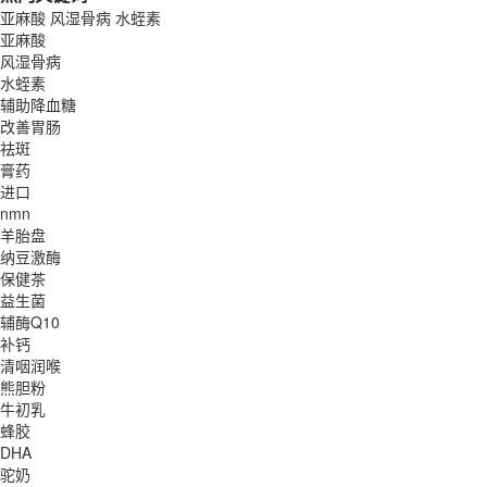
亚麻酸
风湿骨病
水蛭素
亚麻酸
风湿骨病
水蛭素
辅助降血糖
改善胃肠
祛斑
膏药
进口
nmn
羊胎盘
纳豆激酶
保健茶
益生菌
辅酶Q10
补钙
清咽润喉
熊胆粉
牛初乳
蜂胶
DHA
驼奶