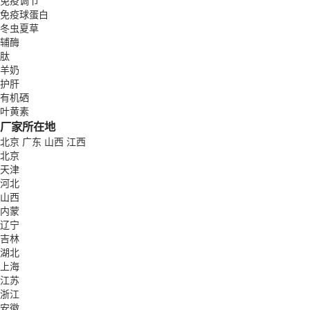
免疫调节
免疫球蛋白
冬虫夏草
辅酶
肽
羊奶
护肝
有机硒
叶黄素
厂家所在地
北京
广东
山西
江西
北京
天津
河北
山西
内蒙
辽宁
吉林
湖北
上海
江苏
浙江
安徽