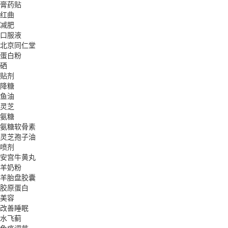
膏药贴
红曲
减肥
口服液
北京同仁堂
蛋白粉
硒
贴剂
降糖
鱼油
灵芝
氨糖
氨糖软骨素
灵芝孢子油
喷剂
安宫牛黄丸
羊奶粉
羊胎盘胶囊
胶原蛋白
美容
改善睡眠
水飞蓟