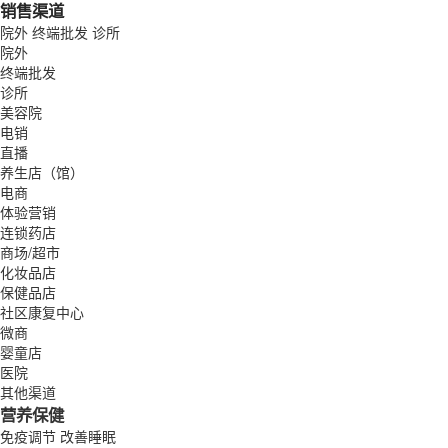
销售渠道
院外
终端批发
诊所
院外
终端批发
诊所
美容院
电销
直播
养生店（馆）
电商
体验营销
连锁药店
商场/超市
化妆品店
保健品店
社区康复中心
微商
婴童店
医院
其他渠道
营养保健
免疫调节
改善睡眠