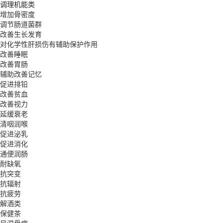
调理机能类
增加骨密度
调节肠道菌群
改善生长发育
对化学性肝损伤有辅助保护作用
改善睡眠
改善胃肠
辅助改善记忆
促进排铅
改善贫血
改善视力
延缓衰老
清咽润喉
促进泌乳
促进消化
通便润肠
耐缺氧
抗突变
抗辐射
抗疲劳
解酒类
保健茶