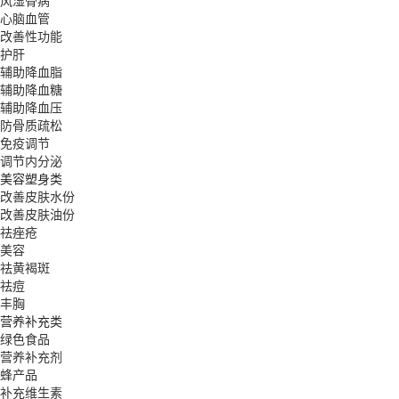
风湿骨病
心脑血管
改善性功能
护肝
辅助降血脂
辅助降血糖
辅助降血压
防骨质疏松
免疫调节
调节内分泌
美容塑身类
改善皮肤水份
改善皮肤油份
祛痤疮
美容
祛黄褐斑
祛痘
丰胸
营养补充类
绿色食品
营养补充剂
蜂产品
补充维生素