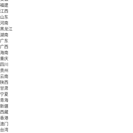
福建
江西
山东
河南
黑龙江
湖南
广东
广西
海南
重庆
四川
贵州
云南
陕西
甘肃
宁夏
青海
新疆
西藏
香港
澳门
台湾