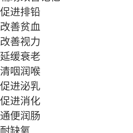
促进排铅
改善贫血
改善视力
延缓衰老
清咽润喉
促进泌乳
促进消化
通便润肠
耐缺氧