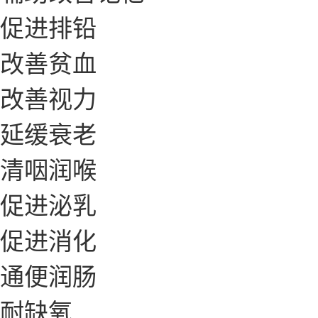
促进排铅
改善贫血
改善视力
延缓衰老
清咽润喉
促进泌乳
促进消化
通便润肠
耐缺氧