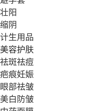
壮阳
缩阴
计生用品
美容护肤
祛斑祛痘
疤痕妊娠
眼部祛皱
美白防皱
中药面膜