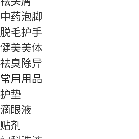
祛头屑
中药泡脚
脱毛护手
健美美体
祛臭除异
常用用品
护垫
滴眼液
贴剂