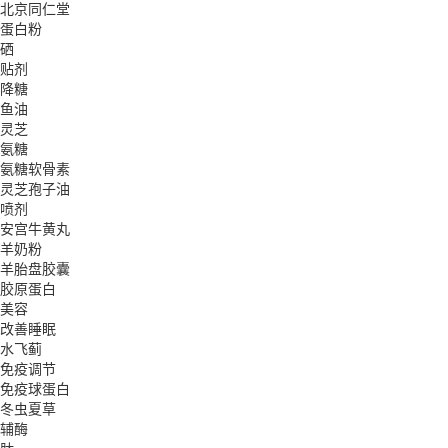
北京同仁堂
蛋白粉
硒
贴剂
降糖
鱼油
灵芝
氨糖
氨糖软骨素
灵芝孢子油
喷剂
安宫牛黄丸
羊奶粉
羊胎盘胶囊
胶原蛋白
美容
改善睡眠
水飞蓟
免疫调节
免疫球蛋白
冬虫夏草
辅酶