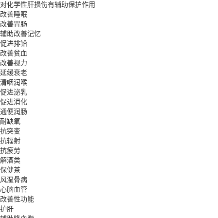
对化学性肝损伤有辅助保护作用
改善睡眠
改善胃肠
辅助改善记忆
促进排铅
改善贫血
改善视力
延缓衰老
清咽润喉
促进泌乳
促进消化
通便润肠
耐缺氧
抗突变
抗辐射
抗疲劳
解酒类
保健茶
风湿骨病
心脑血管
改善性功能
护肝