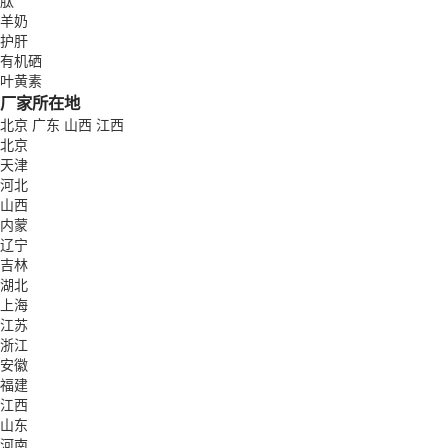
肽
羊奶
护肝
有机硒
叶黄素
厂家所在地
北京
广东
山西
江西
北京
天津
河北
山西
内蒙
辽宁
吉林
湖北
上海
江苏
浙江
安徽
福建
江西
山东
河南