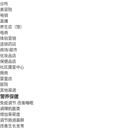
诊所
美容院
电销
直播
养生店（馆）
电商
体验营销
连锁药店
商场/超市
化妆品店
保健品店
社区康复中心
微商
婴童店
医院
其他渠道
营养保健
免疫调节
改善睡眠
调理机能类
增加骨密度
调节肠道菌群
改善生长发育