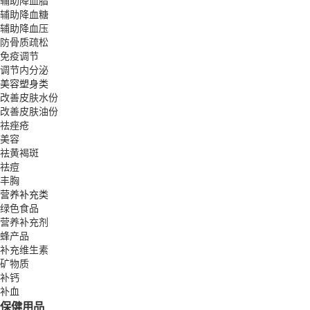
辅助降血脂
辅助降血糖
辅助降血压
防骨质疏松
免疫调节
调节内分泌
美容塑身类
改善皮肤水份
改善皮肤油份
祛痤疮
美容
祛黄褐斑
祛痘
丰胸
营养补充类
绿色食品
营养补充剂
蜂产品
补充维生素
矿物质
补钙
补血
保健用品