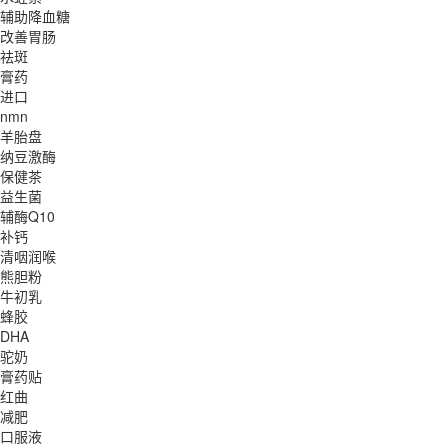
辅助降血糖
改善胃肠
祛斑
膏药
进口
nmn
羊胎盘
纳豆激酶
保健茶
益生菌
辅酶Q10
补钙
清咽润喉
熊胆粉
牛初乳
蜂胶
DHA
驼奶
膏药贴
红曲
减肥
口服液