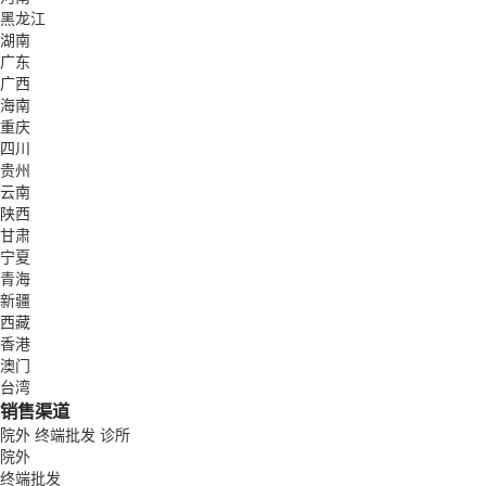
黑龙江
湖南
广东
广西
海南
重庆
四川
贵州
云南
陕西
甘肃
宁夏
青海
新疆
西藏
香港
澳门
台湾
销售渠道
院外
终端批发
诊所
院外
终端批发