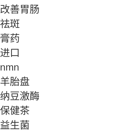
改善胃肠
祛斑
膏药
进口
nmn
羊胎盘
纳豆激酶
保健茶
益生菌