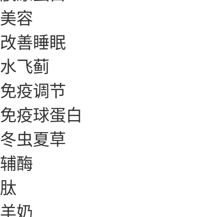
美容
改善睡眠
水飞蓟
免疫调节
免疫球蛋白
冬虫夏草
辅酶
肽
羊奶