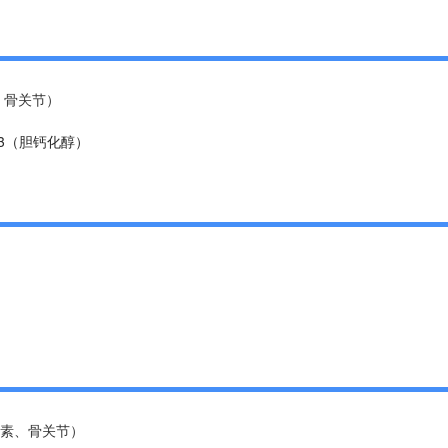
、骨关节）
3（胆钙化醇）
素、骨关节）