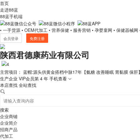
首页
走进88蓝
88蓝手机端
• 一手货源
• OEM代加工
• 营养保健
• 服务营销
• 孕婴童网
• 保健器械网
会员登录
免费注册
陕西君德康药业有限公司
主营项目： 蓝帽:源头供黄金搭档中脉17年【氨糖 改善睡眠 胃黏膜 保肝
生产企业
VIP会员第 4 年
手机查看
本店查找
全站查找
搜索
企业商铺
企业简介
招商产品
代加工