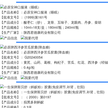
【
产品名称
】：
必原安神口服液（睡眠）
【
批准文号
】：
(1999)第161号
【
产品成分
】：
酸枣仁（炒）、龙骨、五味子、龙眼肉、丹参、柴胡
【
产品规格
】：
10ml×18支/盒；180ml/瓶；240ml/瓶
【
生产厂家
】
：陕西君德康药业有限公司
【
产品名称
】：
必原牌西洋参苦瓜胶囊(降血糖)
【
批准文号
】：
G20240054
【
产品成分
】：
黄芪、山药、葛根、枸杞子、苦瓜、红花、西洋参（经辐
【
产品规格
】：
0.4g/粒
【
生产厂家
】
：陕西君德康药业有限公司
【
产品名称
】：
一生保牌斯贝舒（蚂蚁粉）胶囊(免疫调节,补肾，壮阳)
【
批准文号
】：
（ 2000）第0197
【
产品成分
】：
拟黑多刺蚂蚁
【
产品规格
】：
0.3克