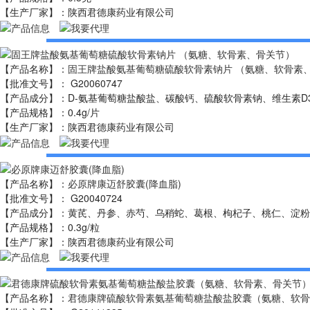
【
生产厂家
】
：陕西君德康药业有限公司
【
产品名称
】：
固王牌盐酸氨基葡萄糖硫酸软骨素钠片 （氨糖、软骨素
【
批准文号
】：
G20060747
【
产品成分
】：
D-氨基葡萄糖盐酸盐、碳酸钙、硫酸软骨素钠、维生素D
【
产品规格
】：
0.4g/片
【
生产厂家
】
：陕西君德康药业有限公司
【
产品名称
】：
必原牌康迈舒胶囊(降血脂)
【
批准文号
】：
G20040724
【
产品成分
】：
黄芪、丹参、赤芍、乌稍蛇、葛根、枸杞子、桃仁、淀粉
【
产品规格
】：
0.3g/粒
【
生产厂家
】
：陕西君德康药业有限公司
【
产品名称
】：
君德康牌硫酸软骨素氨基葡萄糖盐酸盐胶囊（氨糖、软骨