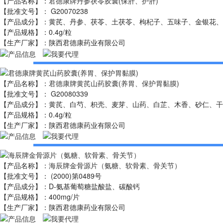
【
产品名称
】：
君德康牌丹参茯苓胶囊(保肝、护肝)
【
批准文号
】：
G20070238
【
产品成分
】：
黄芪、丹参、茯苓、土茯苓、枸杞子、五味子、金银花、
【
产品规格
】：
0.4g/粒
【
生产厂家
】
：陕西君德康药业有限公司
【
产品名称
】：
君德康牌黄芪山药胶囊(养胃、保护胃黏膜)
【
批准文号
】：
G20080339
【
产品成分
】：
黄芪、白芍、枳壳、麦芽、山药、白芷、木香、砂仁、干
【
产品规格
】：
0.4g/粒
【
生产厂家
】
：陕西君德康药业有限公司
【
产品名称
】：
海辰牌金骨源片（氨糖、软骨素、骨关节）
【
批准文号
】：
(2000)第0489号
【
产品成分
】：
D-氨基葡萄糖盐酸盐、碳酸钙
【
产品规格
】：
400mg/片
【
生产厂家
】
：陕西君德康药业有限公司