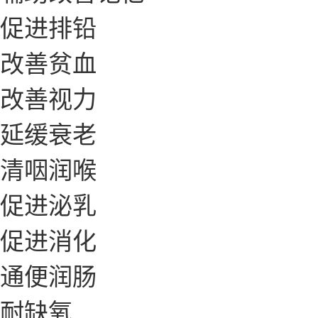
促进排铅
改善贫血
改善视力
延缓衰老
清咽润喉
促进泌乳
促进消化
通便润肠
耐缺氧