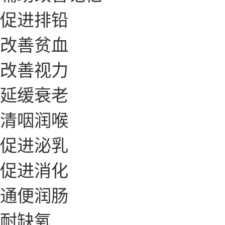
促进排铅
改善贫血
改善视力
延缓衰老
清咽润喉
促进泌乳
促进消化
通便润肠
耐缺氧