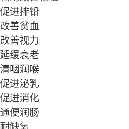
促进排铅
改善贫血
改善视力
延缓衰老
清咽润喉
促进泌乳
促进消化
通便润肠
耐缺氧