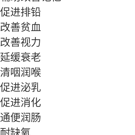
促进排铅
改善贫血
改善视力
延缓衰老
清咽润喉
促进泌乳
促进消化
通便润肠
耐缺氧