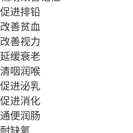
促进排铅
改善贫血
改善视力
延缓衰老
清咽润喉
促进泌乳
促进消化
通便润肠
耐缺氧