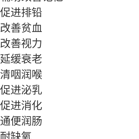
促进排铅
改善贫血
改善视力
延缓衰老
清咽润喉
促进泌乳
促进消化
通便润肠
耐缺氧