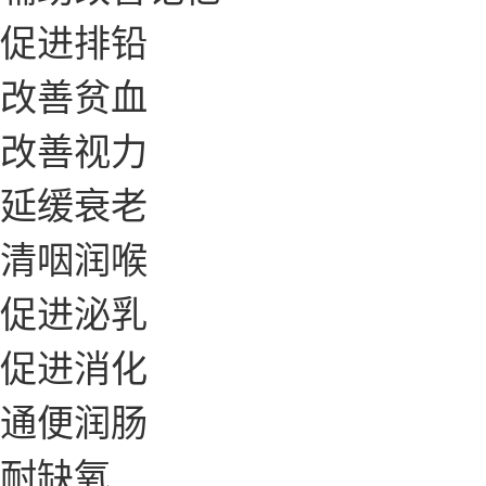
促进排铅
改善贫血
改善视力
延缓衰老
清咽润喉
促进泌乳
促进消化
通便润肠
耐缺氧