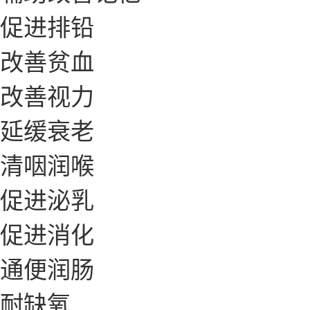
促进排铅
改善贫血
改善视力
延缓衰老
清咽润喉
促进泌乳
促进消化
通便润肠
耐缺氧