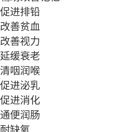
促进排铅
改善贫血
改善视力
延缓衰老
清咽润喉
促进泌乳
促进消化
通便润肠
耐缺氧