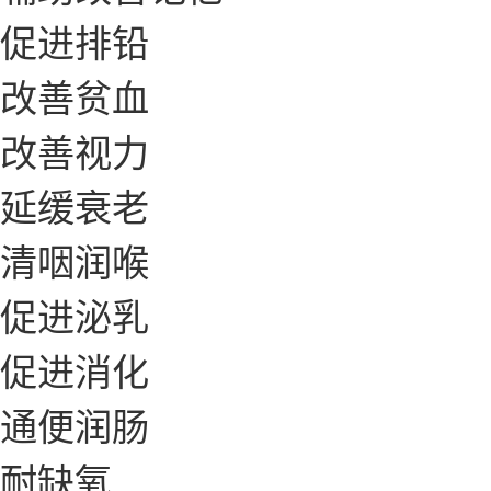
促进排铅
改善贫血
改善视力
延缓衰老
清咽润喉
促进泌乳
促进消化
通便润肠
耐缺氧